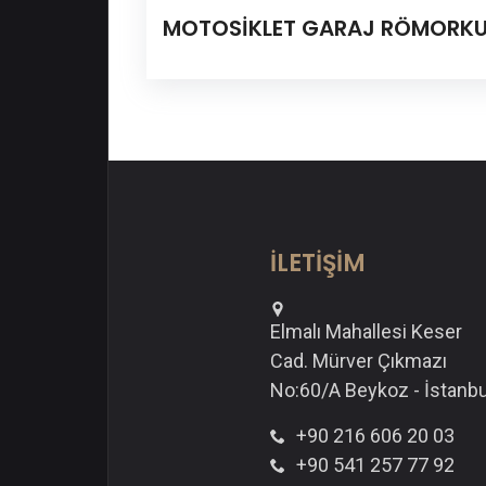
MOTOSİKLET GARAJ RÖMORK
İLETİŞİM
Elmalı Mahallesi Keser
Cad. Mürver Çıkmazı
No:60/A Beykoz - İstanbu
+90 216 606 20 03
+90 541 257 77 92