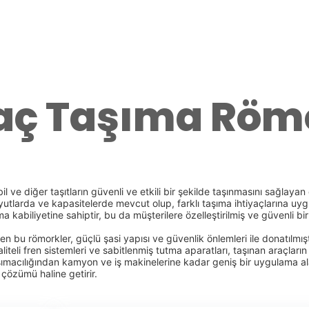
aç Taşıma Römo
l ve diğer taşıtların güvenli ve etkili bir şekilde taşınmasını sağlayan
oyutlarda ve kapasitelerde mevcut olup, farklı taşıma ihtiyaçlarına uygu
ma kabiliyetine sahiptir, bu da müşterilere özelleştirilmiş ve güvenli 
n bu römorkler, güçlü şasi yapısı ve güvenlik önlemleri ile donatılmışt
teli fren sistemleri ve sabitlenmiş tutma aparatları, taşınan araçların
ımacılığından kamyon ve iş makinelerine kadar geniş bir uygulama alanı
a çözümü haline getirir.